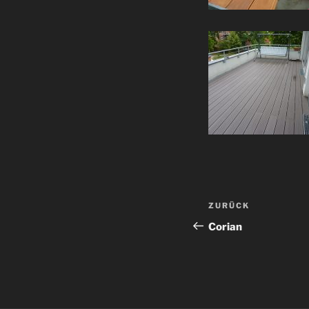
Beitragsnav
Vorheriger
ZURÜCK
Beitrag
Corian