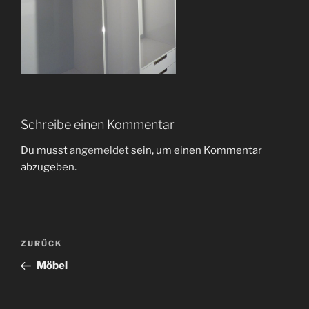
Schreibe einen Kommentar
Du musst
angemeldet
sein, um einen Kommentar
abzugeben.
Beitragsnavigation
Vorheriger
ZURÜCK
Beitrag
Möbel