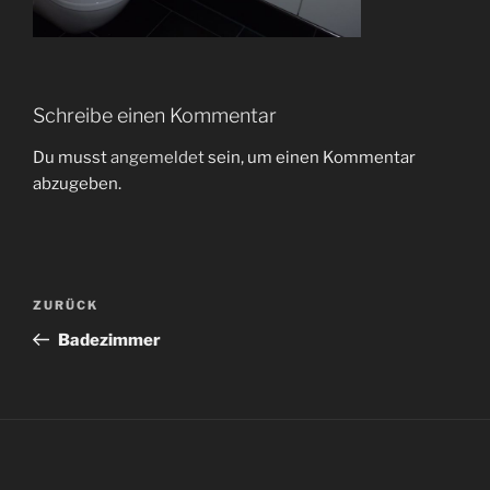
Schreibe einen Kommentar
Du musst
angemeldet
sein, um einen Kommentar
abzugeben.
Beitragsnavigation
Vorheriger
ZURÜCK
Beitrag
Badezimmer