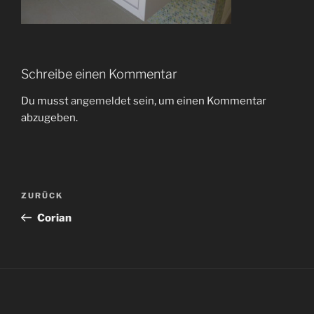
Schreibe einen Kommentar
Du musst
angemeldet
sein, um einen Kommentar
abzugeben.
Beitragsnavigation
Vorheriger
ZURÜCK
Beitrag
Corian