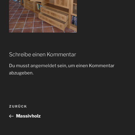
Schreibe einen Kommentar
Du musst
angemeldet
sein, um einen Kommentar
abzugeben.
Beitragsnavigation
Vorheriger
ZURÜCK
Beitrag
Massivholz