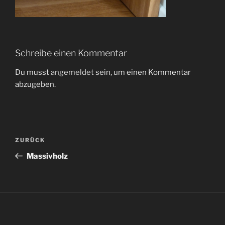
Schreibe einen Kommentar
Du musst
angemeldet
sein, um einen Kommentar
abzugeben.
Beitragsnavigation
Vorheriger
ZURÜCK
Beitrag
Massivholz