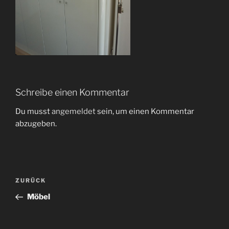
Schreibe einen Kommentar
Du musst
angemeldet
sein, um einen Kommentar
abzugeben.
Beitragsnavigation
Vorheriger
ZURÜCK
Beitrag
Möbel