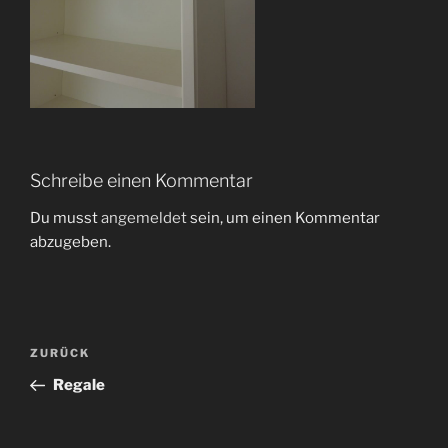
Schreibe einen Kommentar
Du musst
angemeldet
sein, um einen Kommentar
abzugeben.
Beitragsnavigation
Vorheriger
ZURÜCK
Beitrag
Regale