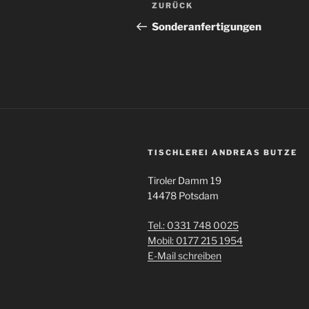
Beitragsnavigation
Vorheriger
ZURÜCK
Beitrag
Sonderanfertigungen
TISCHLEREI ANDREAS BUTZE
Tiroler Damm 19
14478 Potsdam
Tel.: 0331 748 0025
Mobil: 0177 215 1954
E-Mail schreiben