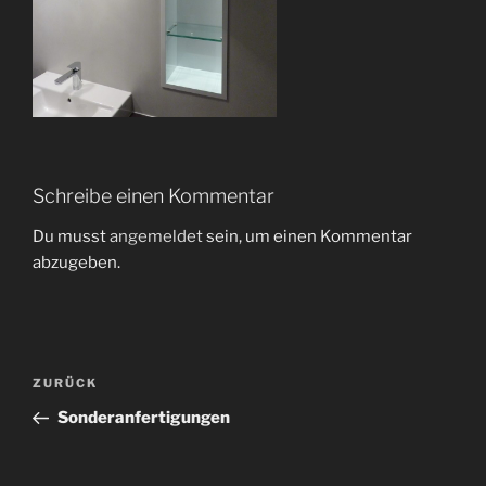
Schreibe einen Kommentar
Du musst
angemeldet
sein, um einen Kommentar
abzugeben.
Beitragsnavigation
Vorheriger
ZURÜCK
Beitrag
Sonderanfertigungen